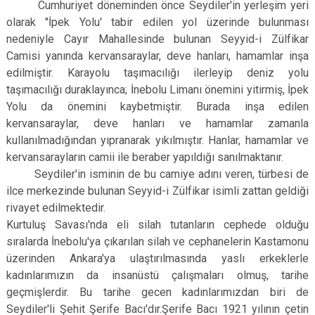
Cumhuriyet döneminden önce Seydiler'in yerleşim yeri
olarak "İpek Yolu' tabir edilen yol üzerinde bulunması
nedeniyle Cayır Mahallesinde bulunan Seyyid-i Zülfikar
Camisi yanında kervansaraylar, deve hanları, hamamlar inşa
edilmiştir. Karayolu taşımacılığı ilerleyip deniz yolu
taşımacılığı duraklayınca; İnebolu Limanı önemini yitirmiş, İpek
Yolu da önemini kaybetmiştir. Burada inşa edilen
kervansaraylar, deve hanları ve hamamlar zamanla
kullanılmadığından yıpranarak yıkılmıştır. Hanlar, hamamlar ve
kervansarayların camii ile beraber yapıldığı sanılmaktanır.
Seydiler'in isminin de bu camiye adını veren, türbesi de
ilce merkezinde bulunan Seyyid-i Zülfikar isimli zattan geldiği
rivayet edilmektedir.
Kurtuluş Savası'nda eli silah tutanların cephede olduğu
sıralarda İnebolu'ya çıkarılan silah ve cephanelerin Kastamonu
üzerinden Ankara'ya ulaştırılmasında yaslı erkeklerle
kadınlarımızın da insanüstü çalışmaları olmuş, tarihe
geçmişlerdir. Bu tarihe gecen kadınlarımızdan biri de
Seydiler'li Şehit Şerife Bacı'dır.Şerife Bacı 1921 yılının çetin