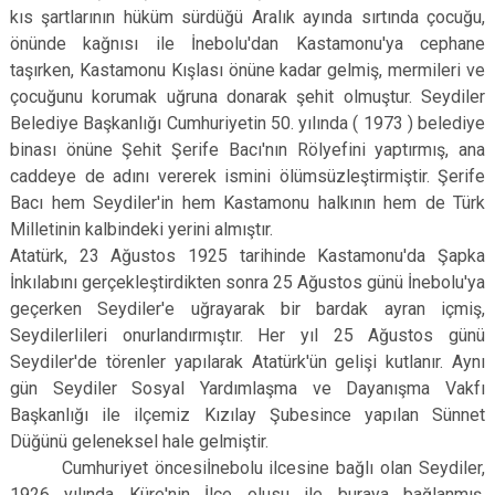
kıs şartlarının hüküm sürdüğü Aralık ayında sırtında çocuğu,
önünde kağnısı ile İnebolu'dan Kastamonu'ya cephane
taşırken, Kastamonu Kışlası önüne kadar gelmiş, mermileri ve
çocuğunu korumak uğruna donarak şehit olmuştur. Seydiler
Belediye Başkanlığı Cumhuriyetin 50. yılında ( 1973 ) belediye
binası önüne Şehit Şerife Bacı'nın Rölyefini yaptırmış, ana
caddeye de adını vererek ismini ölümsüzleştirmiştir. Şerife
Bacı hem Seydiler'in hem Kastamonu halkının hem de Türk
Milletinin kalbindeki yerini almıştır.
Atatürk, 23 Ağustos 1925 tarihinde Kastamonu'da Şapka
İnkılabını gerçekleştirdikten sonra 25 Ağustos günü İnebolu'ya
geçerken Seydiler'e uğrayarak bir bardak ayran içmiş,
Seydilerlileri onurlandırmıştır. Her yıl 25 Ağustos günü
Seydiler'de törenler yapılarak Atatürk'ün gelişi kutlanır. Aynı
gün Seydiler Sosyal Yardımlaşma ve Dayanışma Vakfı
Başkanlığı ile ilçemiz Kızılay Şubesince yapılan Sünnet
Düğünü geleneksel hale gelmiştir.
Cumhuriyet öncesiİnebolu ilcesine bağlı olan Seydiler,
1926 yılında Küre'nin İlce olusu ile buraya bağlanmış,