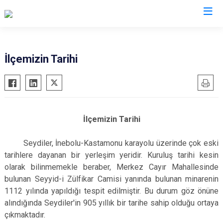
Kastamonu
İlçemizin Tarihi
Abana
Hanönü
Ağlı
İhsangazi
Araç
İnebolu
İlçemizin Tarihi
Azdavay
Küre
Bozkurt
Pınarbaşı
Seydiler, İnebolu-Kastamonu karayolu üzerinde çok eski
tarihlere dayanan bir yerleşim yeridir. Kuruluş tarihi kesin
Çatalzeytin
Şenpazar
olarak bilinmemekle beraber, Merkez Cayır Mahallesinde
Cide
Seydiler
bulunan Seyyid-i Zülfikar Camisi yanında bulunan minarenin
Daday
Taşköprü
1112 yılında yapıldığı tespit edilmiştir. Bu durum göz önüne
Devrekani
Tosya
alındığında Seydiler'in 905 yıllık bir tarihe sahip olduğu ortaya
çıkmaktadır.
Doğanyurt