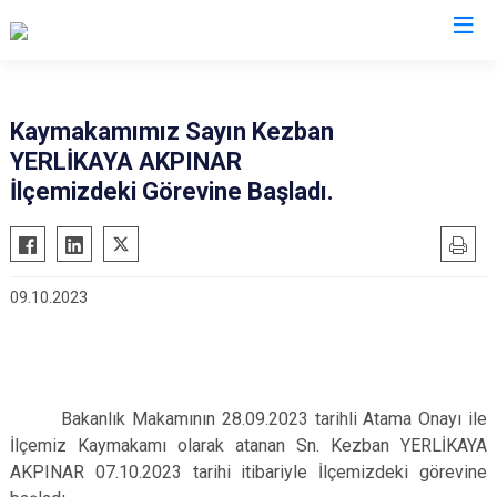
Kastamonu
Kaymakamımız Sayın Kezban
YERLİKAYA AKPINAR
Abana
Hanönü
İlçemizdeki Görevine Başladı.
Ağlı
İhsangazi
Araç
İnebolu
Azdavay
Küre
09.10.2023
Bozkurt
Pınarbaşı
Çatalzeytin
Şenpazar
Cide
Seydiler
Daday
Taşköprü
Bakanlık Makamının 28.09.2023 tarihli Atama Onayı ile
İlçemiz Kaymakamı olarak atanan Sn. Kezban YERLİKAYA
Devrekani
Tosya
AKPINAR 07.10.2023 tarihi itibariyle İlçemizdeki görevine
Doğanyurt